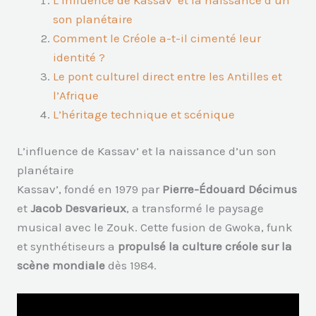
son planétaire
Comment le Créole a-t-il cimenté leur
identité ?
Le pont culturel direct entre les Antilles et
l’Afrique
L’héritage technique et scénique
L’influence de Kassav’ et la naissance d’un son
planétaire
Kassav’, fondé en 1979 par
Pierre-Édouard Décimus
et
Jacob Desvarieux
, a transformé le paysage
musical avec le Zouk. Cette fusion de Gwoka, funk
et synthétiseurs a
propulsé la culture créole sur la
scène mondiale
dès 1984.