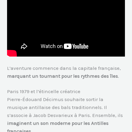
L’aventure commence dans la capitale française,
marquant un tournant pour les rythmes des îles
.
Paris 1979 et l’étincelle créatrice
Pierre-Édouard Décimus souhaite sortir la
musique antillaise des bals traditionnels. Il
s’associe à Jacob Desvarieux à Paris. Ensemble, ils
imaginent un son moderne pour les Antilles
françaises
.