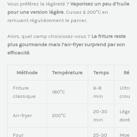
Vous préférez la légèreté ?
Vaporisez un peu d’huile
pour une version légère
. Cuisez à 200°C en
remuant régulièrement le panier.
Alors, quel camp choisissez-vous ?
La friture reste
plus gourmande mais l’air-fryer surprend par son
efficacité
.
Méthode
Température
Temps
Résul
Friture
6-8
Ultra
180°C
classique
min
crousti
20-30
Léger e
Air-fryer
200°C
min
doré
Four
25-30
Moelle