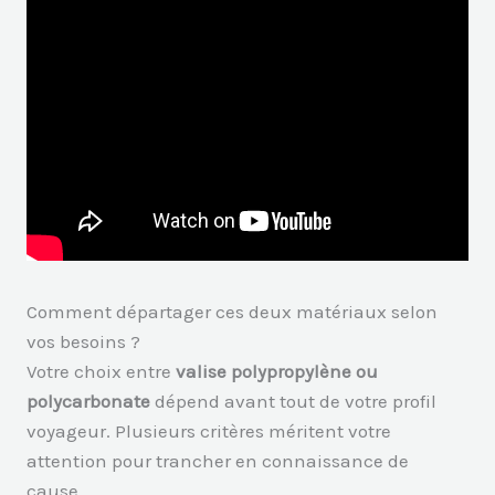
Comment départager ces deux matériaux selon
vos besoins ?
Votre choix entre
valise polypropylène ou
polycarbonate
dépend avant tout de votre profil
voyageur. Plusieurs critères méritent votre
attention pour trancher en connaissance de
cause.