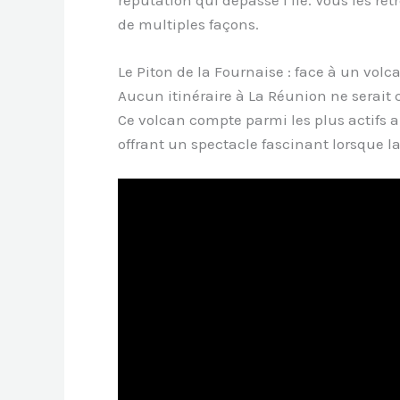
réputation qui dépasse l’île. Vous les re
de multiples façons.
Le Piton de la Fournaise : face à un volca
Aucun itinéraire à La Réunion ne serait
Ce volcan compte parmi les plus actifs 
offrant un spectacle fascinant lorsque la