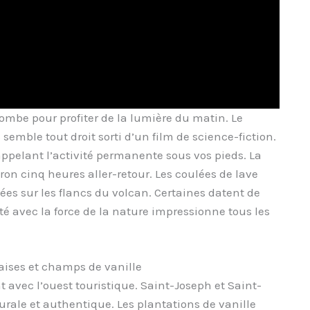
combe pour profiter de la lumière du matin. Le
emble tout droit sorti d’un film de science-fiction.
ppelant l’activité permanente sous vos pieds. La
n cinq heures aller-retour. Les coulées de lave
gées sur les flancs du volcan. Certaines datent de
é avec la force de la nature impressionne tous les
aises et champs de vanille
 avec l’ouest touristique. Saint-Joseph et Saint-
rale et authentique. Les plantations de vanille