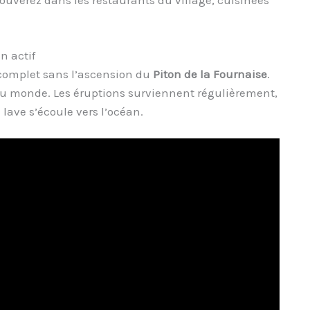
trouverez dans les restaurants du village, cuisinées
n actif
 complet sans l’ascension du
Piton de la Fournaise
.
au monde. Les éruptions surviennent régulièrement,
 lave s’écoule vers l’océan.