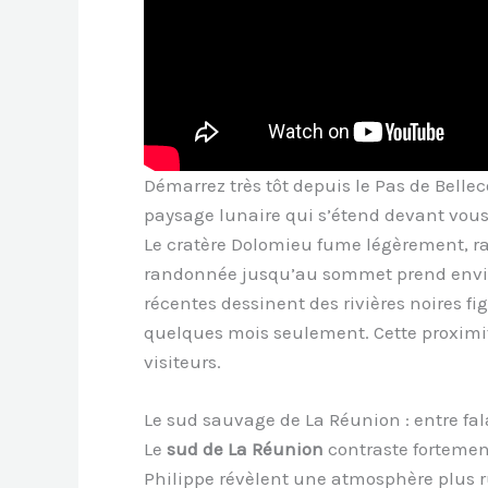
Démarrez très tôt depuis le Pas de Belle
paysage lunaire qui s’étend devant vous s
Le cratère Dolomieu fume légèrement, ra
randonnée jusqu’au sommet prend enviro
récentes dessinent des rivières noires fi
quelques mois seulement. Cette proximit
visiteurs.
Le sud sauvage de La Réunion : entre fal
Le
sud de La Réunion
contraste fortement
Philippe révèlent une atmosphère plus ru