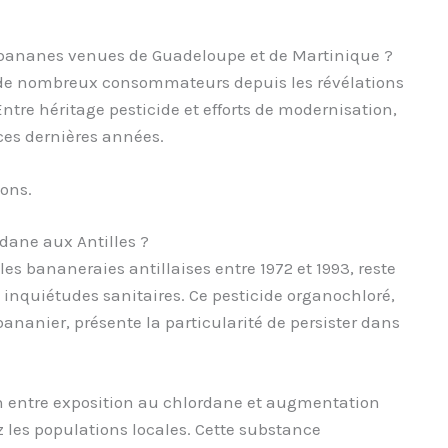
s bananes venues de Guadeloupe et de Martinique ?
it de nombreux consommateurs depuis les révélations
ntre héritage pesticide et efforts de modernisation,
ces dernières années.
ions.
rdane aux Antilles ?
es bananeraies antillaises entre 1972 et 1993, reste
 inquiétudes sanitaires. Ce pesticide organochloré,
ananier, présente la particularité de persister dans
ien entre exposition au chlordane et augmentation
z les populations locales. Cette substance